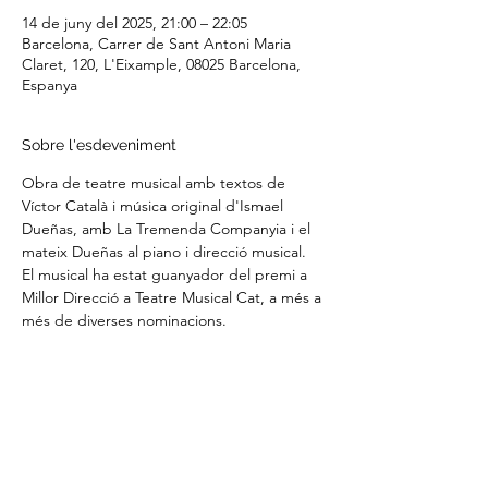
14 de juny del 2025, 21:00 – 22:05
Barcelona, Carrer de Sant Antoni Maria
Claret, 120, L'Eixample, 08025 Barcelona,
Espanya
Sobre l'esdeveniment
Obra de teatre musical amb textos de 
Víctor Català i música original d'Ismael 
Dueñas, amb La Tremenda Companyia i el 
mateix Dueñas al piano i direcció musical.
El musical ha estat guanyador del premi a 
Millor Direcció a Teatre Musical Cat, a més a 
més de diverses nominacions.
Direcció Víctor Àlvaro.
Escenografia Mariona Ubia.
Compra ja la teva entrada aquí!