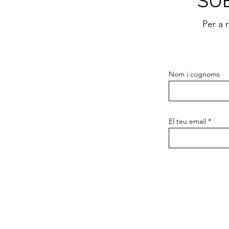
SU
Per a 
Nom i cognoms
El teu email