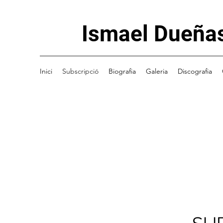
Ismael Dueña
Inici
Subscripció
Biografia
Galeria
Discografia